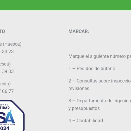
TO
MARCAR:
e (Huesca)
 33 23
Marque el siguiente número pa
esca)
1 – Pedidos de butano
 59 03
2 – Consultas sobre inspeccio
leida)
revisiones
 06 77
3 – Departamento de ingenierí
y presupuestos
4 – Contabilidad