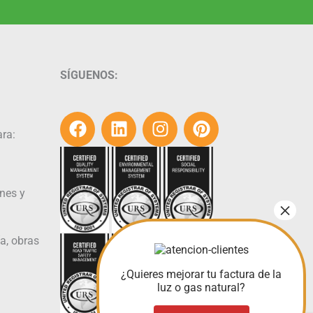
SÍGUENOS:
F
L
I
P
ra:
a
i
n
i
c
n
s
n
e
k
t
t
nes y
b
e
a
e
o
d
g
r
o
i
r
e
a, obras
k
n
a
s
m
t
¿Quieres mejorar tu factura de la
luz o gas natural?