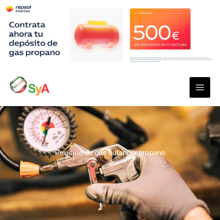
Ir
al
contenido
Revisión de gas butano y propano