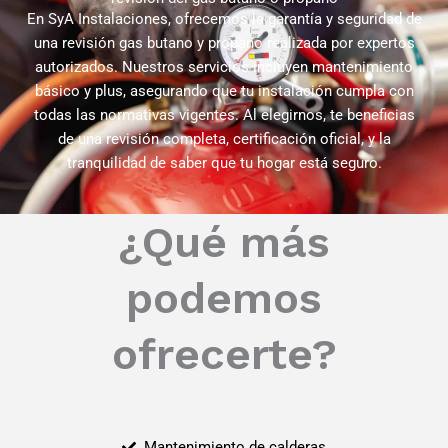
En SyA Instalaciones, ofrecemos la garantía y seguridad de
una revisión gas butano y propano realizada por expertos
autorizados. Nuestros servicios incluyen mantenimiento
básico y plus, asegurando que tu instalación cumpla con
todas las normativas vigentes. Al elegirnos, te beneficias
de una revisión completa, certificación oficial, y la
tranquilidad de saber que tu hogar está seguro.
¿Qué más
podemos
ofrecerte?
Mantenimiento de calderas