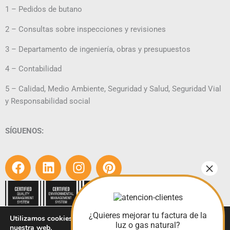
1 – Pedidos de butano
2 – Consultas sobre inspecciones y revisiones
3 – Departamento de ingeniería, obras y presupuestos
4 – Contabilidad
5 – Calidad, Medio Ambiente, Seguridad y Salud, Seguridad Vial
y Responsabilidad social
SÍGUENOS:
F
L
I
P
a
i
n
i
c
n
s
n
e
k
t
t
¿Quieres mejorar tu factura de la
Utilizamos cookies para ofrecerte la mejor experiencia en
b
e
a
e
luz o gas natural?
nuestra web.