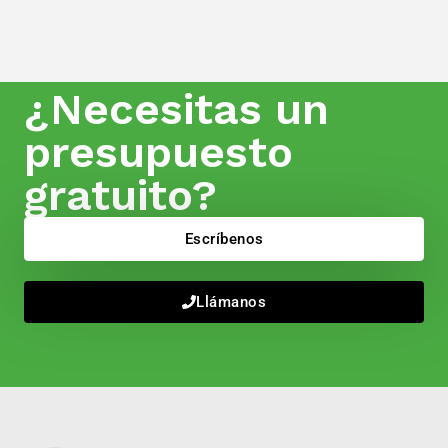
¿Necesitas un
presupuesto
gratuito?
Escríbenos
Llámanos